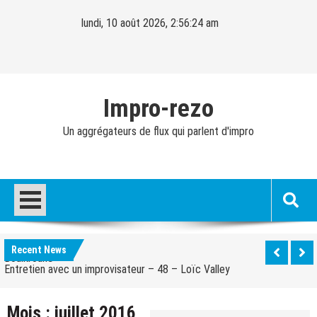
Skip
lundi, 10 août 2026, 2:56:25 am
to
content
Impro-rezo
Un aggrégateurs de flux qui parlent d'impro
Entretien avec un improvisateur – 40 – Cédric
Fernandez
Entretien avec un improvisateur – 49 – Olivier
Boulkroune
Recent News
Entretien avec un improvisateur – 48 – Loïc Valley
Entretien avec un improvisateur – 47 – Peggy Pexy
Green
Entretien avec un improvisateur – 46 – Caspar
Mois :
juillet 2016