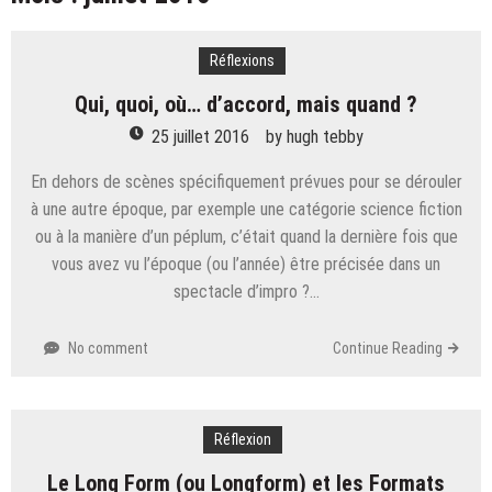
Schjelbred
(Re) Entretien avec un improvisateur – 45 – Patrick
Spadrille
Réflexions
Entretien avec un improvisateur – 44 – Paola
Vigoroso
Qui, quoi, où… d’accord, mais quand ?
Entretien avec un improvisateur – 43 – Frédéric
25 juillet 2016
by
hugh tebby
Barbusci
(Re) Entretien avec un improvisateur – Ian Parizot
En dehors de scènes spécifiquement prévues pour se dérouler
Entretien avec un improvisateur – 41 – Mathieu
à une autre époque, par exemple une catégorie science fiction
Lepage
ou à la manière d’un péplum, c’était quand la dernière fois que
Entretien avec un improvisateur – 40 – Cédric
vous avez vu l’époque (ou l’année) être précisée dans un
Fernandez
spectacle d’impro ?…
Entretien avec un improvisateur – 49 – Olivier
Boulkroune
No comment
Continue Reading
Réflexion
Le Long Form (ou Longform) et les Formats