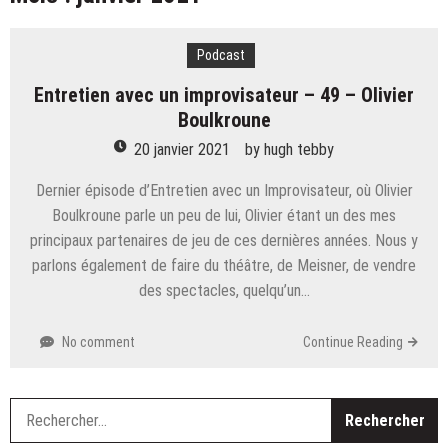
Schjelbred
(Re) Entretien avec un improvisateur – 45 – Patrick
Podcast
Spadrille
Entretien avec un improvisateur – 44 – Paola
Entretien avec un improvisateur – 49 – Olivier
Vigoroso
Entretien avec un improvisateur – 43 – Frédéric
Boulkroune
Barbusci
20 janvier 2021
by
hugh tebby
(Re) Entretien avec un improvisateur – Ian Parizot
Dernier épisode d’Entretien avec un Improvisateur, où Olivier
Entretien avec un improvisateur – 41 – Mathieu
Boulkroune parle un peu de lui, Olivier étant un des mes
Lepage
Entretien avec un improvisateur – 40 – Cédric
principaux partenaires de jeu de ces dernières années. Nous y
Fernandez
parlons également de faire du théâtre, de Meisner, de vendre
Entretien avec un improvisateur – 49 – Olivier
des spectacles, quelqu’un…
Boulkroune
No comment
Continue Reading
R