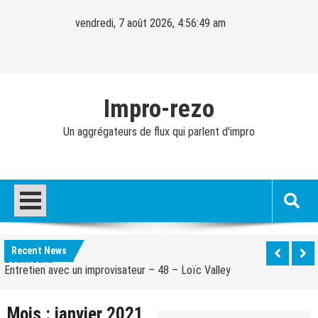
Skip
vendredi, 7 août 2026, 4:56:50 am
to
content
Impro-rezo
Un aggrégateurs de flux qui parlent d'impro
Entretien avec un improvisateur – 40 – Cédric
Fernandez
Entretien avec un improvisateur – 49 – Olivier
Boulkroune
Recent News
Entretien avec un improvisateur – 48 – Loïc Valley
Entretien avec un improvisateur – 47 – Peggy Pexy
Green
Mois :
janvier 2021
Entretien avec un improvisateur – 46 – Caspar