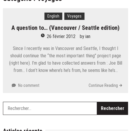
Schjelbred
(Re) Entretien avec un improvisateur – 45 – Patrick
Spadrille
English
Voyages
Entretien avec un improvisateur – 44 – Paola
A question to… (Vancouver / Seattle edition)
Vigoroso
Entretien avec un improvisateur – 43 – Frédéric
26 février 2012
by
ian
Barbusci
(Re) Entretien avec un improvisateur – Ian Parizot
Since I recently was in Vancouver and Seattle, I thought I
should continue the “the most important thing” project page
Entretien avec un improvisateur – 41 – Mathieu
(right here). I’m glad to have collected answers from : Joe Bill
Lepage
Entretien avec un improvisateur – 40 – Cédric
from… I don’t know where’s he’s from, he seems like he’s…
Fernandez
Entretien avec un improvisateur – 49 – Olivier
No comment
Continue Reading
Boulkroune
R