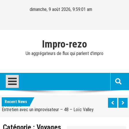
Skip
dimanche, 9 août 2026, 9:59:01 am
to
content
Impro-rezo
Un aggrégateurs de flux qui parlent d'impro
Entretien avec un improvisateur – 40 – Cédric
Fernandez
Entretien avec un improvisateur – 49 – Olivier
Boulkroune
Recent News
Entretien avec un improvisateur – 48 – Loïc Valley
Entretien avec un improvisateur – 47 – Peggy Pexy
Green
Catégorie :
Voyages
Entretien avec un improvisateur – 46 – Caspar