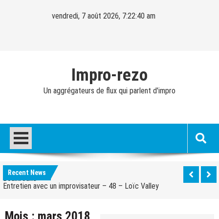
Skip
vendredi, 7 août 2026, 7:22:41 am
to
content
Impro-rezo
Un aggrégateurs de flux qui parlent d'impro
Entretien avec un improvisateur – 40 – Cédric
Fernandez
Entretien avec un improvisateur – 49 – Olivier
Boulkroune
Recent News
Entretien avec un improvisateur – 48 – Loïc Valley
Entretien avec un improvisateur – 47 – Peggy Pexy
Green
Entretien avec un improvisateur – 46 – Caspar
Mois :
mars 2018