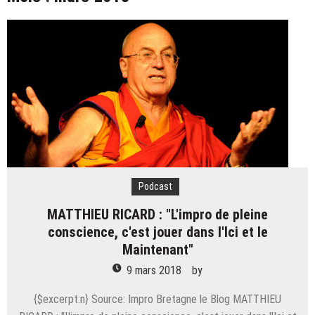
Schjelbred
(Re) Entretien avec un improvisateur – 45 – Patrick
Spadrille
Entretien avec un improvisateur – 44 – Paola
Vigoroso
Entretien avec un improvisateur – 43 – Frédéric
Barbusci
(Re) Entretien avec un improvisateur – Ian Parizot
Entretien avec un improvisateur – 41 – Mathieu
Lepage
Entretien avec un improvisateur – 40 – Cédric
Fernandez
Podcast
Entretien avec un improvisateur – 49 – Olivier
Boulkroune
MATTHIEU RICARD : "L'impro de pleine
conscience, c'est jouer dans l'Ici et le
Maintenant"
9 mars 2018
by
{$excerpt:n} Source: Impro Bretagne le Blog MATTHIEU